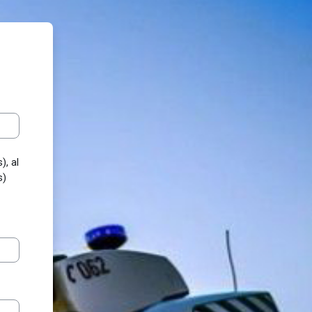
), al
s)