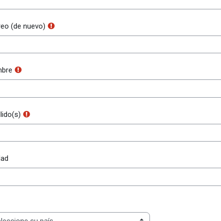
reo (de nuevo)
bre
lido(s)
dad