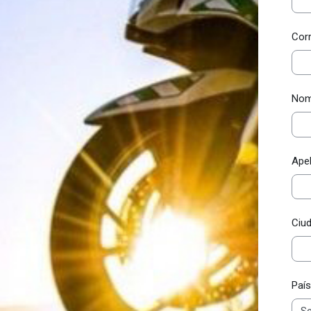
Cor
Nom
Apel
Ciu
País